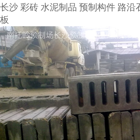
长沙 彩砖 水泥制品 预制构件 路沿
板