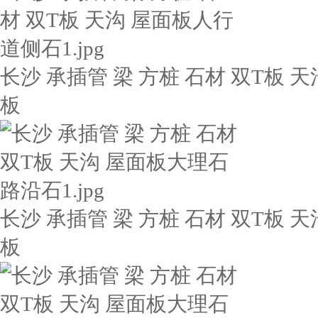
长沙 承插管 梁 方桩 石材 双T板 天
板
长沙 承插管 梁 方桩 石材 双T板 天
板