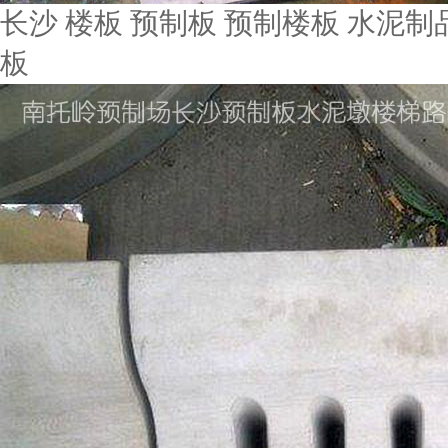
长沙 楼板 预制板 预制楼板 水泥制
板