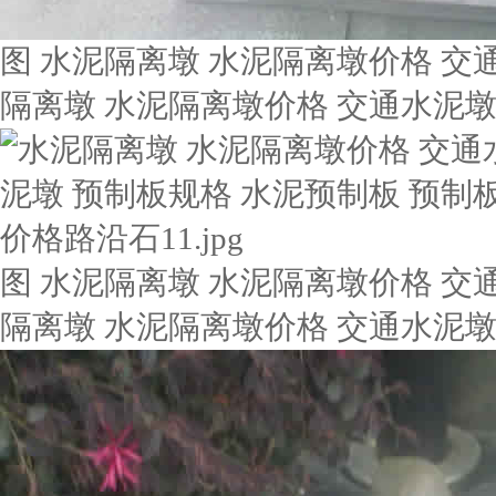
图 水泥隔离墩 水泥隔离墩价格 交
隔离墩 水泥隔离墩价格 交通水泥墩
图 水泥隔离墩 水泥隔离墩价格 交
隔离墩 水泥隔离墩价格 交通水泥墩