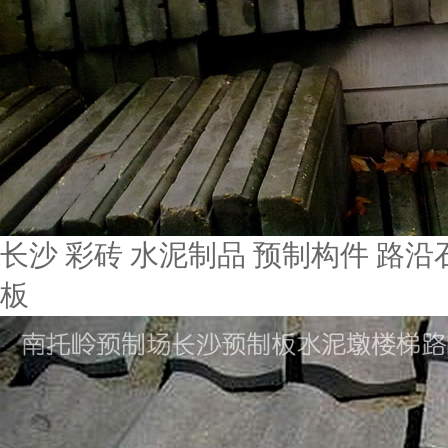
长沙 彩砖 水泥制品 预制构件 路沿
板