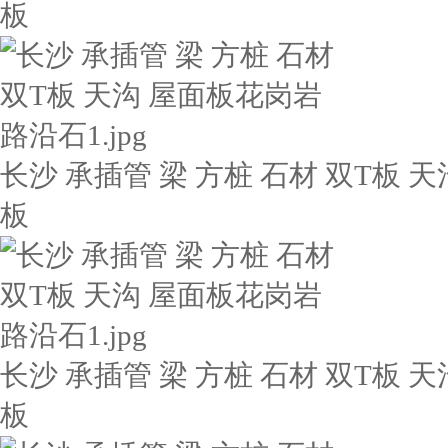
板
长沙 承插管 梁 方桩 石材 双T板 天
板
长沙 承插管 梁 方桩 石材 双T板 天
板