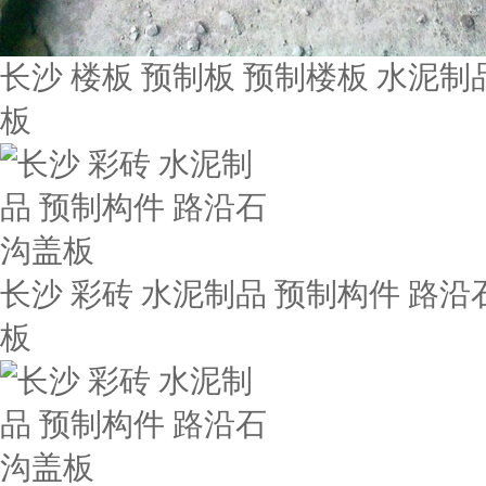
长沙 楼板 预制板 预制楼板 水泥制
板
长沙 彩砖 水泥制品 预制构件 路沿
板