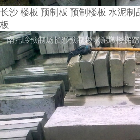
长沙 楼板 预制板 预制楼板 水泥制
板