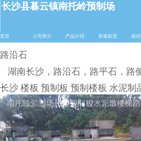
长沙县暮云镇南托岭预制场
首页
公司简介
产品介绍
房屋租赁
成功
路沿石
湖南长沙，路沿石，路平石，路
长沙 楼板 预制板 预制楼板 水泥制