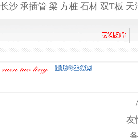
长沙 承插管 梁 方桩 石材 双T板 天
友
备