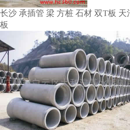
长沙 承插管 梁 方桩 石材 双T板 天
板