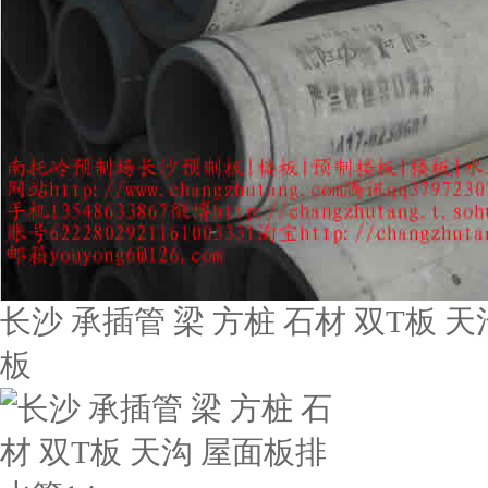
长沙 承插管 梁 方桩 石材 双T板 天
板