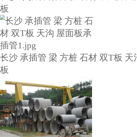
板
长沙 承插管 梁 方桩 石材 双T板 天
板