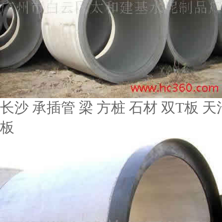
长沙 承插管 梁 方桩 石材 双T板 天
板