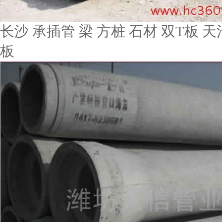
长沙 承插管 梁 方桩 石材 双T板 天
板