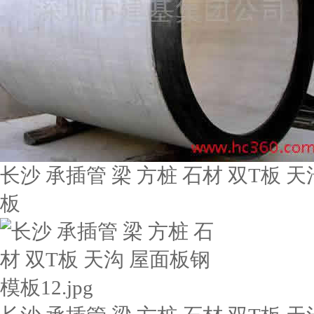
长沙 承插管 梁 方桩 石材 双T板 天
板